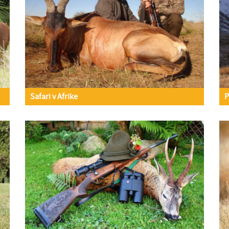
Safari v Afrike
P