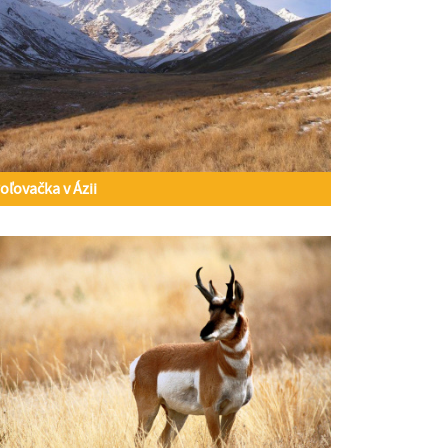
oľovačka v Ázii